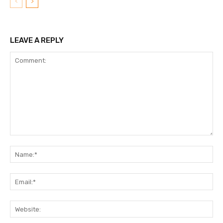
LEAVE A REPLY
Comment:
N
Em
We