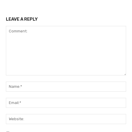
LEAVE A REPLY
Comment:
N
Em
We