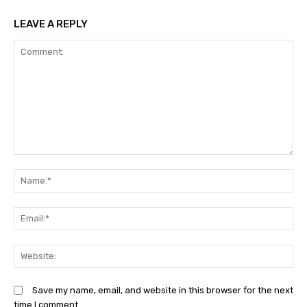
LEAVE A REPLY
Comment:
N
Em
We
Save my name, email, and website in this browser for the next
time I comment.