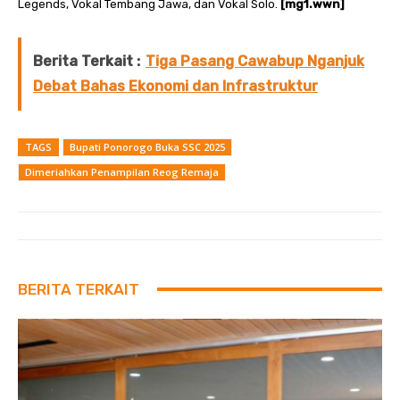
Legends, Vokal Tembang Jawa, dan Vokal Solo.
[mg1.wwn]
Berita Terkait :
Tiga Pasang Cawabup Nganjuk
Debat Bahas Ekonomi dan Infrastruktur
TAGS
Bupati Ponorogo Buka SSC 2025
Dimeriahkan Penampilan Reog Remaja
BERITA TERKAIT