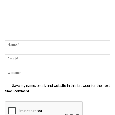
Comment:
N
Em
We
Save my name, email, and website in this browser for the next
time I comment.