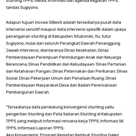
stunting TPPS; media, informasi dan agenda kegiatan TPPS,”
tandas Sugiyono.
Adapun tujuan inovasi SiBesti adalah tersedianya pusat data
intervensi sensitif maupun data intervensi spesifik dalam upaya
penanganan stunting di Kabupaten Situbondo. Itu, tutur
Sugiyono, mulai dari seluruh Perangkat Daerah Penanggung
Jawab intervensi, diantaranya Dinas Kesehatan; Dinas
Pemberdayaan Perempuan Perlindungan Anak dan Keluarga
Berencana; Dinas Pendidikan dan Kebudayaan; Dinas Pertanian
dan Ketahanan Pangan; Dinas Peternakan dan Perikanan; Dinas
Sosial; Dinas Pekerjaan Umum dan Penataan Ruang; Dinas
Pemberdayaan Masyarakat Desa dan Badan Perencanaan
Pembangunan Daerah.
“Tersedianya data pendukung konvergensi stunting yaitu
pengertian Stunting dan Peta Sebaran Stunting di Kabupaten
TPPS yang meliputi informasi rencana kerja TPPS; Informasi SK
TPPS; Informasi Laporan TPPS;
Aksi Konvergensi: Program Kegiatan Rembuk Stunting Galeri