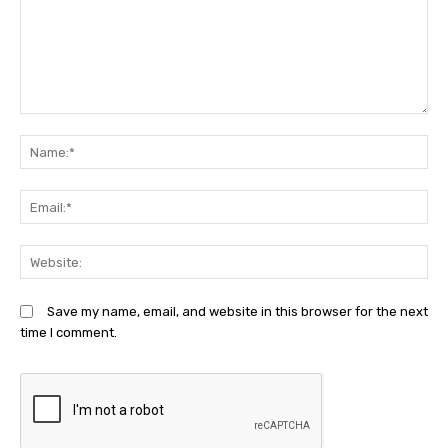
Comment:
N
Em
We
Save my name, email, and website in this browser for the next
time I comment.