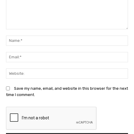
Comment:
N
Em
We
Save my name, email, and website in this browser for the next
time I comment.