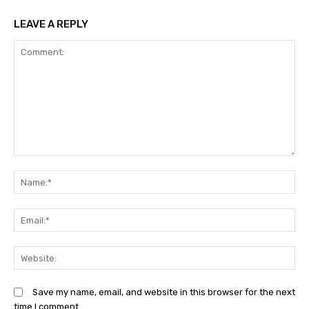
LEAVE A REPLY
Comment:
N
Em
We
Save my name, email, and website in this browser for the next
time I comment.