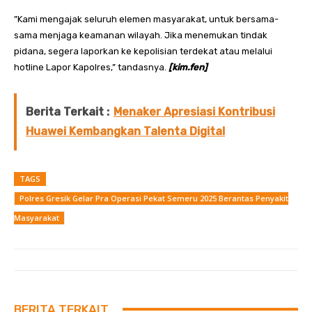
”Kami mengajak seluruh elemen masyarakat, untuk bersama-
sama menjaga keamanan wilayah. Jika menemukan tindak
pidana, segera laporkan ke kepolisian terdekat atau melalui
hotline Lapor Kapolres,” tandasnya.
[kim.fen]
Berita Terkait :
Menaker Apresiasi Kontribusi
Huawei Kembangkan Talenta Digital
TAGS
Polres Gresik Gelar Pra Operasi Pekat Semeru 2025 Berantas Penyakit
Masyarakat
BERITA TERKAIT