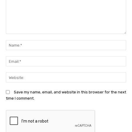
Comment:
N
Em
We
Save my name, email, and website in this browser for the next
time I comment.