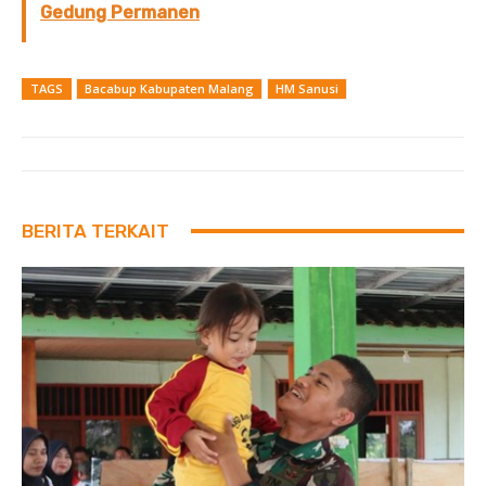
Gedung Permanen
TAGS
Bacabup Kabupaten Malang
HM Sanusi
BERITA TERKAIT