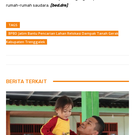
rumah-rumah saudara.
[bed.dre]
TAGS
BPBD Jatim Bantu Pencarian Lahan Relokasi Dampak Tanah Gerak
Kabupaten Trenggalek
BERITA TERKAIT