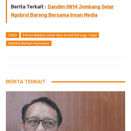
Berita Terkait :
Dandim 0814 Jombang Gelar
Ngobrol Bareng Bersama Insan Media
TAGS
Polres Madiun Gelar Aksi Sosial Berbagi Takjil
Sambut Berkah Ramadan
BERITA TERKAIT