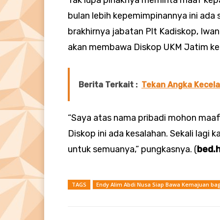
Tak lupa pihaknya meminta maaf kepad
bulan lebih kepemimpinannya ini ada 
brakhirnya jabatan Plt Kadiskop, Iwa
akan membawa Diskop UKM Jatim ke ar
Berita Terkait :
Tekan Angka Kecela
“Saya atas nama pribadi mohon maaf
Diskop ini ada kesalahan. Sekali lag
untuk semuanya,” pungkasnya. (
bed.h
TAGS
Endy Alim Abdi Nusa Siap Bawa Kemajuan bag