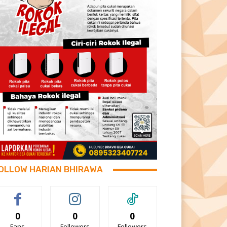
OLLOW HARIAN BHIRAWA
0
0
0
Fans
Followers
Followers