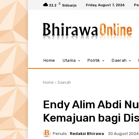
C
Friday, August 7, 2026
Pe
32.2
Sidoarjo
Home
Utama
Politik
Daerah
Home
Daerah
Endy Alim Abdi N
Kemajuan bagi Di
Penulis :
Redaksi Bhirawa
30 August 2024