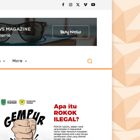
m
More