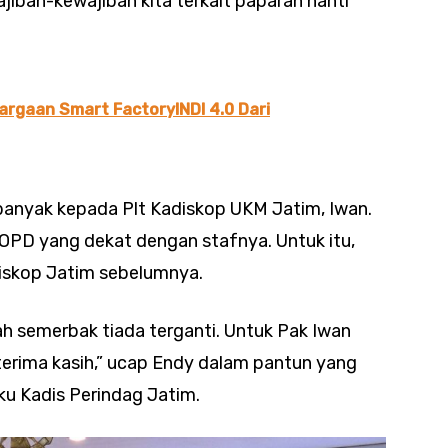
jiban-kewajiban kita terkait paparan nanti
argaan Smart FactoryINDI 4.0 Dari
banyak kepada Plt Kadiskop UKM Jatim, Iwan.
 OPD yang dekat dengan stafnya. Untuk itu,
diskop Jatim sebelumnya.
h semerbak tiada terganti. Untuk Pak Iwan
terima kasih,” ucap Endy dalam pantun yang
ku Kadis Perindag Jatim.