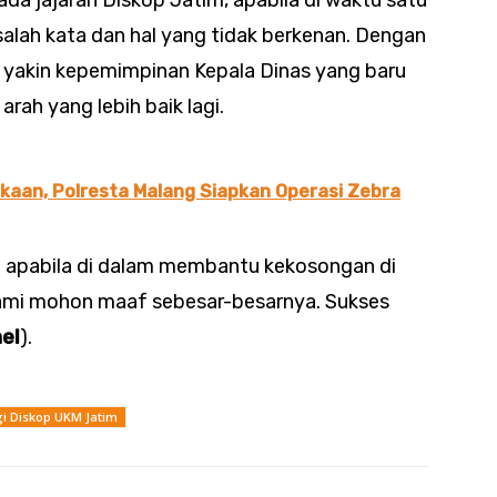
a jajaran Diskop Jatim, apabila di waktu satu
salah kata dan hal yang tidak berkenan. Dengan
n yakin kepemimpinan Kepala Dinas yang baru
ah yang lebih baik lagi.
kaan, Polresta Malang Siapkan Operasi Zebra
 apabila di dalam membantu kekosongan di
i kami mohon maaf sebesar-besarnya. Sukses
el
).
i Diskop UKM Jatim