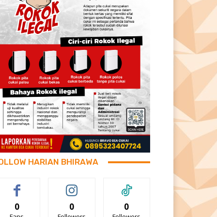
OLLOW HARIAN BHIRAWA
0
0
0
Fans
Followers
Followers