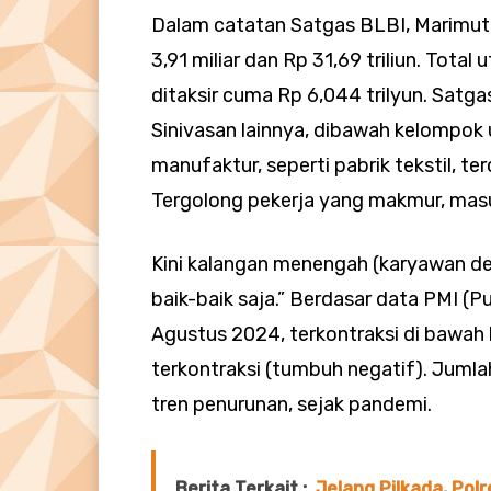
Dalam catatan Satgas BLBI, Marimutu
3,91 miliar dan Rp 31,69 triliun. Total
ditaksir cuma Rp 6,044 trilyun. Satga
Sinivasan lainnya, dibawah kelompok
manufaktur, seperti pabrik tekstil, te
Tergolong pekerja yang makmur, mas
Kini kalangan menengah (karyawan d
baik-baik saja.” Berdasar data PMI (
Agustus 2024, terkontraksi di bawah l
terkontraksi (tumbuh negatif). Jum
tren penurunan, sejak pandemi.
Berita Terkait :
Jelang Pilkada, Pol