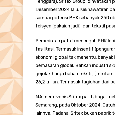
Tenggara), Sritex Group, dinyatakan 
Desember 2024 lalu. Kekhawatiran paili
sampai potensi PHK sebanyak 250 rib
feisyen (pakaian jadi), dan tekstil pas
Pemerintah patut mencegah PHK lebih 
fasilitasi. Termasuk insentif (pengu
ekonomi global tak menentu, banyak
pemasaran global. Bahkan industri ska
gejolak harga bahan tekstil; (terutam
26,2 triliun. Termasuk tagiohan dari 
MA mem-vonis Sritex pailit, bagai m
Semarang, pada Oktober 2024. Jatu
lainnya. Padahal Sritex bukan pabrik 