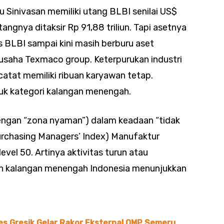
 Sinivasan memiliki utang BLBI senilai US$
 utangnya ditaksir Rp 91,88 triliun. Tapi asetnya
s BLBI sampai kini masih berburu aset
 usaha Texmaco group. Keterpurukan industri
rcatat memiliki ribuan karyawan tetap.
uk kategori kalangan menengah.
engan “zona nyaman”) dalam keadaan “tidak
Purchasing Managers’ Index) Manufaktur
evel 50. Artinya aktivitas turun atau
lah kalangan menengah Indonesia menunjukkan
res Gresik Gelar Rakor Eksternal OMP Semeru