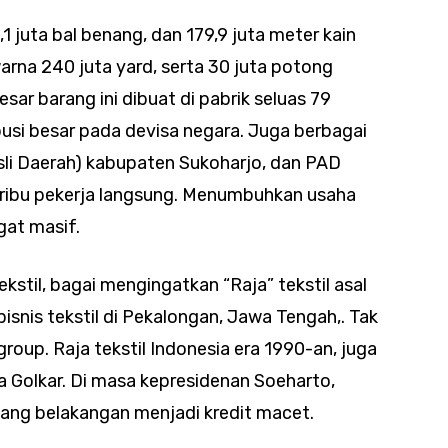
 juta bal benang, dan 179,9 juta meter kain
arna 240 juta yard, serta 30 juta potong
sar barang ini dibuat di pabrik seluas 79
busi besar pada devisa negara. Juga berbagai
sli Daerah) kabupaten Sukoharjo, dan PAD
1 ribu pekerja langsung. Menumbuhkan usaha
gat masif.
stil, bagai mengingatkan “Raja” tekstil asal
isnis tekstil di Pekalongan, Jawa Tengah,. Tak
oup. Raja tekstil Indonesia era 1990-an, juga
a Golkar. Di masa kepresidenan Soeharto,
yang belakangan menjadi kredit macet.