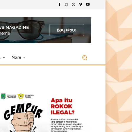
m
More