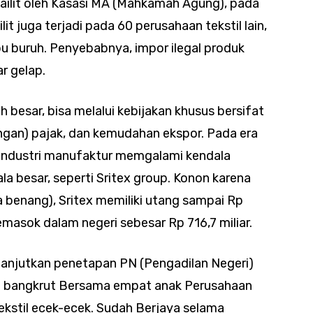
pailit oleh Kasasi MA (Mahkamah Agung), pada
t juga terjadi pada 60 perusahaan tekstil lain,
u buruh. Penyebabnya, impor ilegal produk
ar gelap.
besar, bisa melalui kebijakan khusus bersifat
rangan) pajak, dan kemudahan ekspor. Pada era
 industri manufaktur memgalami kendala
la besar, seperti Sritex group. Konon karena
a benang), Sritex memiliki utang sampai Rp
pemasok dalam negeri sebesar Rp 716,7 miliar.
elanjutkan penetapan PN (Pengadilan Negeri)
h bangkrut Bersama empat anak Perusahaan
tekstil ecek-ecek. Sudah Berjaya selama