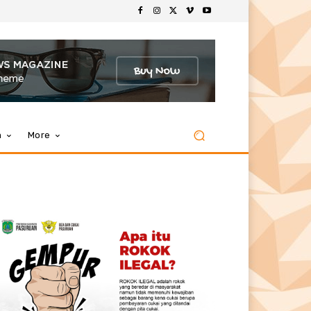
m
More