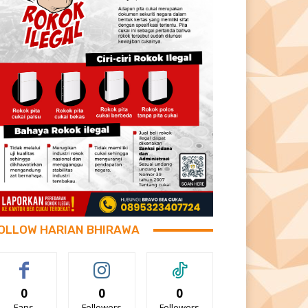
OLLOW HARIAN BHIRAWA
0
0
0
Fans
Followers
Followers