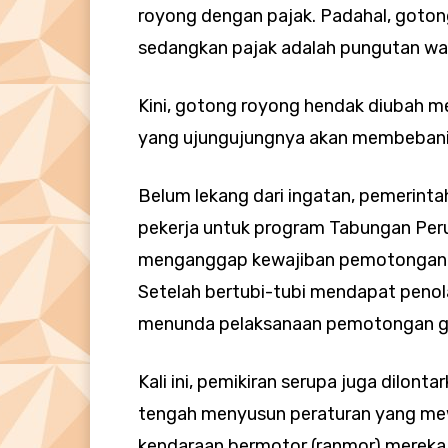
royong dengan pajak. Padahal, gotong
sedangkan pajak adalah pungutan wa
Kini, gotong royong hendak diubah m
yang ujungujungnya akan membebani 
Belum lekang dari ingatan, pemerint
pekerja untuk program Tabungan Per
menganggap kewajiban pemotongan ga
Setelah bertubi-tubi mendapat peno
menunda pelaksanaan pemotongan gaj
Kali ini, pemikiran serupa juga dilon
tengah menyusun peraturan yang mew
kendaraan bermotor (ranmor) mereka. 