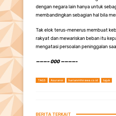
dengan negara lain hanya untuk sebag
membandingkan sebagian hal bila mer
Tak elok terus-menerus membuat keb
rakyat dan mewariskan beban itu kep
mengatasi persoalan peninggalan saat
———– 000 ————-
TAGS
Asuransi
harianmhirawa.co.id
tajuk
BERITA TERKAIT