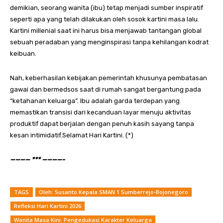
demikian, seorang wanita (ibu) tetap menjadi sumber inspiratif
seperti apa yang telah dilakukan oleh sosok kartini masa lalu.
Kartini millenial saat ini harus bisa menjawab tantangan global
sebuah peradaban yang menginspirasi tanpa kehilangan kodrat
keibuan.
Nah, keberhasilan kebijakan pemerintah khusunya pembatasan
gawai dan bermedsos saat di rumah sangat bergantung pada
“ketahanan keluarga”. Ibu adalah garda terdepan yang
memastikan transisi dari kecanduan layar menuju aktivitas
produktif dapat berjalan dengan penuh kasih sayang tanpa
kesan intimidatif.Selamat Hari Kartini. (*)
———— *** ————-
TAGS
Oleh: Susanto Kepala SMAN 1 Sumberrejo-Bojonegoro
Refleksi Hari Kartini 2026
Wanita Masa Kini: Pengedukasi Karakter Keluarga