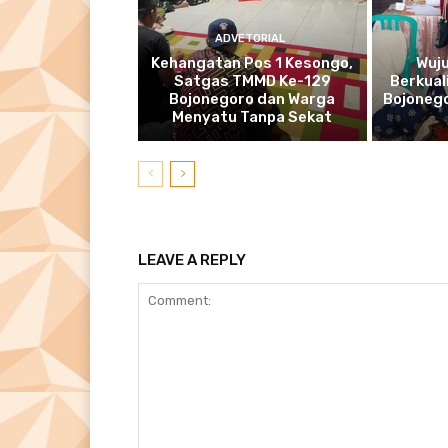
ADVETORIAL
Kehangatan Pos 1 Kesongo,
Wuj
Satgas TMMD Ke-129
Berkual
Bojonegoro dan Warga
Bojonego
Menyatu Tanpa Sekat
LEAVE A REPLY