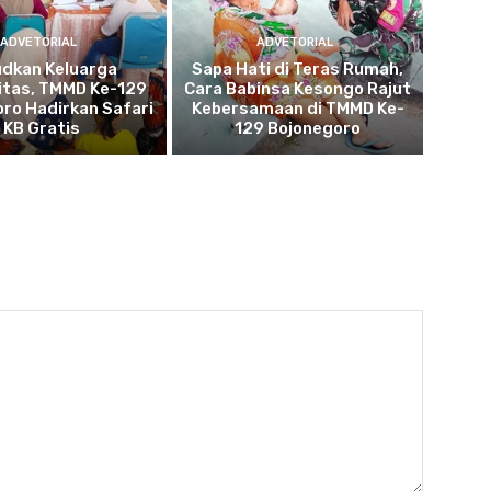
ADVETORIAL
ADVETORIAL
udkan Keluarga
Sapa Hati di Teras Rumah,
itas, TMMD Ke-129
Cara Babinsa Kesongo Rajut
ro Hadirkan Safari
Kebersamaan di TMMD Ke-
KB Gratis
129 Bojonegoro