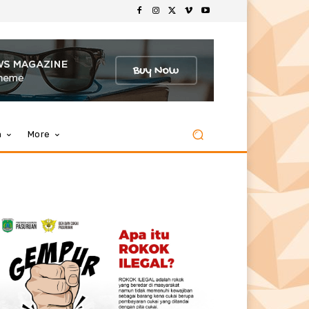
m
More