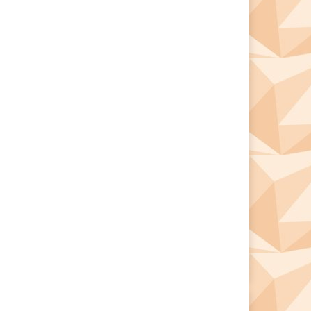
*
*
e: