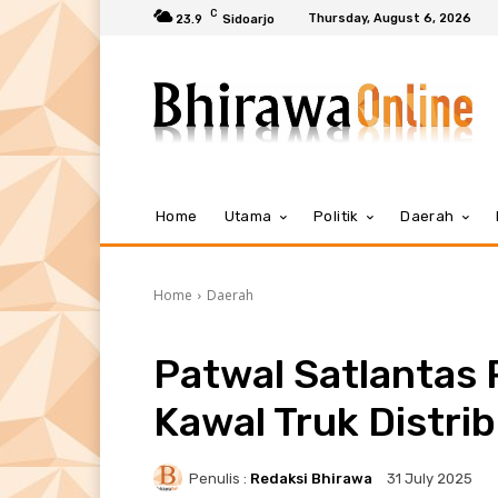
C
Thursday, August 6, 2026
23.9
Sidoarjo
Home
Utama
Politik
Daerah
Home
Daerah
Patwal Satlantas 
Kawal Truk Distri
Penulis :
Redaksi Bhirawa
31 July 2025