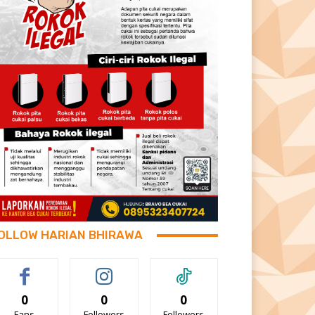
OLLOW HARIAN BHIRAWA
0
0
0
Fans
Followers
Followers