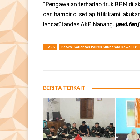
”Pengawalan terhadap truk BBM dilak
dan hampir di setiap titik kami lakuka
lancar,”tandas AKP Nanang.
[awi.fen]
TAGS
Patwal Satlantas Polres Situbondo Kawal Tru
BERITA TERKAIT