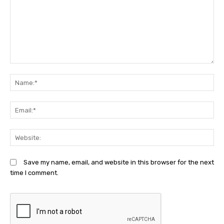
Comment:
N
Em
We
Save my name, email, and website in this browser for the next
time I comment.