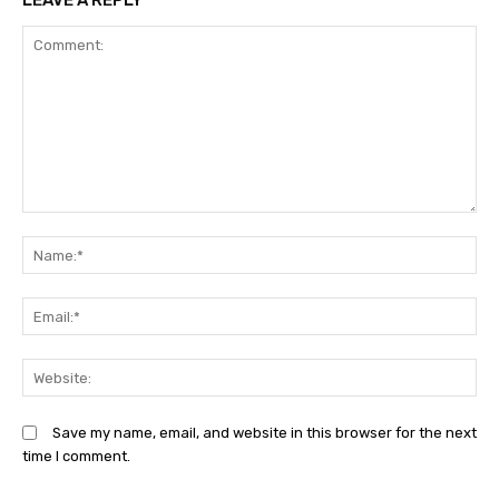
LEAVE A REPLY
Comment:
N
Em
We
Save my name, email, and website in this browser for the next
time I comment.