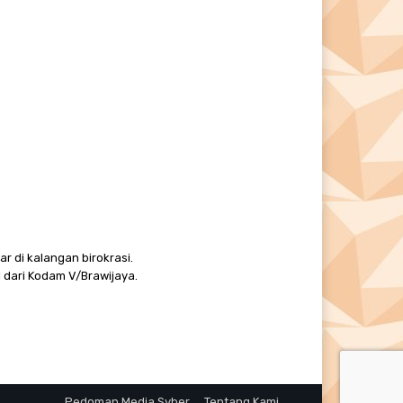
r di kalangan birokrasi.
 dari Kodam V/Brawijaya.
Pedoman Media Syber
Tentang Kami