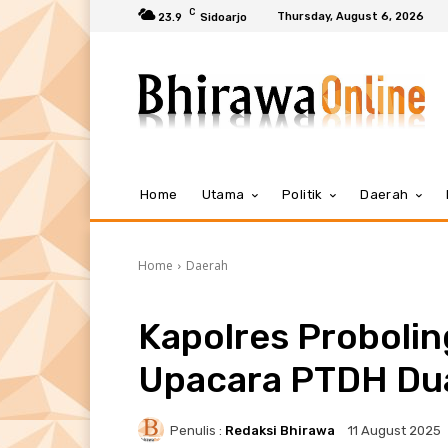
C
Thursday, August 6, 2026
23.9
Sidoarjo
Home
Utama
Politik
Daerah
Home
Daerah
Kapolres Proboli
Upacara PTDH Du
Penulis :
Redaksi Bhirawa
11 August 2025