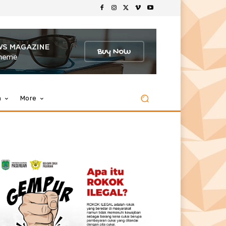
m
More