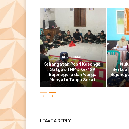
ADVETORIAL
Kehangatan Pos 1 Kesongo,
Wuj
Satgas TMMD Ke-129
Berkual
Bojonegoro dan Warga
Bojonego
Menyatu Tanpa Sekat
LEAVE A REPLY