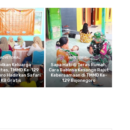
ADVETORIAL
ADVETORIAL
udkan Keluarga
Sapa Hati di Teras Rumah,
itas, TMMD Ke-129
Cara Babinsa Kesongo Rajut
ro Hadirkan Safari
Kebersamaan di TMMD Ke-
KB Gratis
129 Bojonegoro