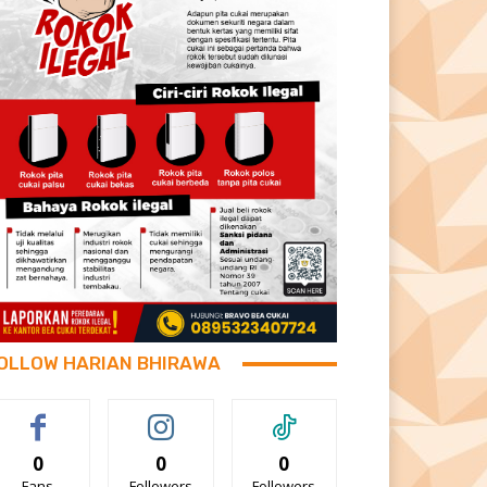
OLLOW HARIAN BHIRAWA
0
0
0
Fans
Followers
Followers