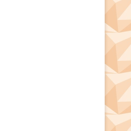
*
*
e: