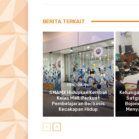
BERITA TERKAIT
PENDIDIKAN
SMAMX Hidupkan Kembali
Kehanga
Kelas Mall, Perkuat
Satg
Pembelajaran Berbasis
Bojon
Kecakapan Hidup
Meny