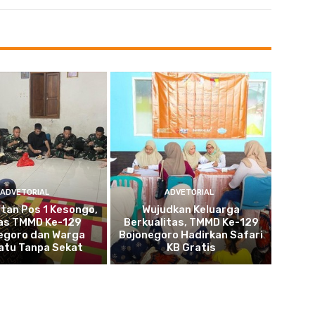
ADVETORIAL
ADVETORIAL
tan Pos 1 Kesongo,
Wujudkan Keluarga
as TMMD Ke-129
Berkualitas, TMMD Ke-129
egoro dan Warga
Bojonegoro Hadirkan Safari
atu Tanpa Sekat
KB Gratis