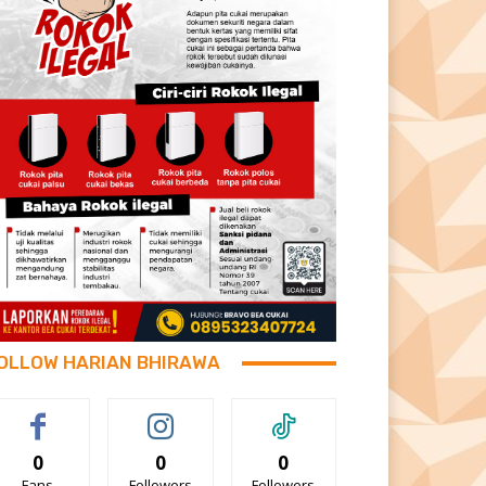
OLLOW HARIAN BHIRAWA
0
0
0
Fans
Followers
Followers