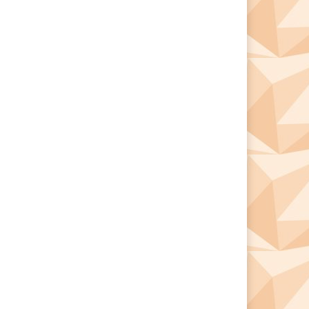
*
*
e: