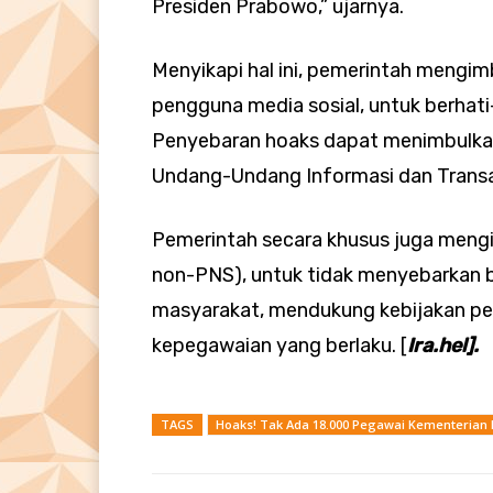
Presiden Prabowo,” ujarnya.
Menyikapi hal ini, pemerintah meng
pengguna media sosial, untuk berhat
Penyebaran hoaks dapat menimbulkan
Undang-Undang Informasi dan Transak
Pemerintah secara khusus juga men
non-PNS), untuk tidak menyebarkan b
masyarakat, mendukung kebijakan pem
kepegawaian yang berlaku. [
Ira.hel].
TAGS
Hoaks! Tak Ada 18.000 Pegawai Kementerian