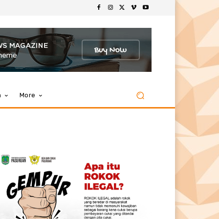
m
More