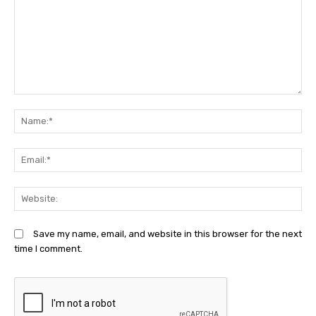
Comment:
N
Em
We
Save my name, email, and website in this browser for the next
time I comment.