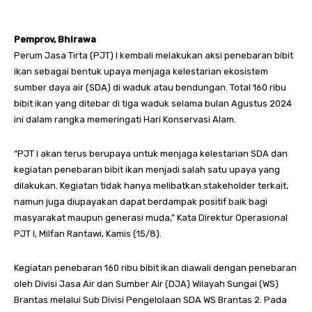
Pemprov, Bhirawa
Perum Jasa Tirta (PJT) I kembali melakukan aksi penebaran bibit
ikan sebagai bentuk upaya menjaga kelestarian ekosistem
sumber daya air (SDA) di waduk atau bendungan. Total 160 ribu
bibit ikan yang ditebar di tiga waduk selama bulan Agustus 2024
ini dalam rangka memeringati Hari Konservasi Alam.
“PJT I akan terus berupaya untuk menjaga kelestarian SDA dan
kegiatan penebaran bibit ikan menjadi salah satu upaya yang
dilakukan. Kegiatan tidak hanya melibatkan stakeholder terkait,
namun juga diupayakan dapat berdampak positif baik bagi
masyarakat maupun generasi muda,” Kata Direktur Operasional
PJT I, Milfan Rantawi, Kamis (15/8).
Kegiatan penebaran 160 ribu bibit ikan diawali dengan penebaran
oleh Divisi Jasa Air dan Sumber Air (DJA) Wilayah Sungai (WS)
Brantas melalui Sub Divisi Pengelolaan SDA WS Brantas 2. Pada