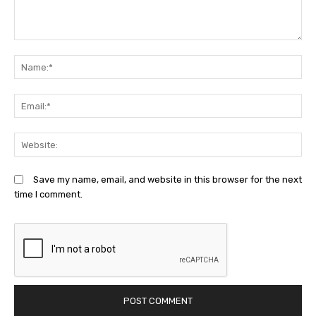
Comment:
N
Em
We
Save my name, email, and website in this browser for the next
time I comment.