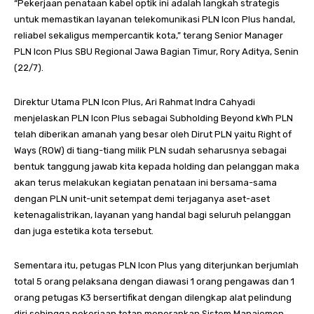
“Pekerjaan penataan kabel optik ini adalah langkah strategis
untuk memastikan layanan telekomunikasi PLN Icon Plus handal,
reliabel sekaligus mempercantik kota,” terang Senior Manager
PLN Icon Plus SBU Regional Jawa Bagian Timur, Rory Aditya, Senin
(22/7).
Direktur Utama PLN Icon Plus, Ari Rahmat Indra Cahyadi
menjelaskan PLN Icon Plus sebagai Subholding Beyond kWh PLN
telah diberikan amanah yang besar oleh Dirut PLN yaitu Right of
Ways (ROW) di tiang-tiang milik PLN sudah seharusnya sebagai
bentuk tanggung jawab kita kepada holding dan pelanggan maka
akan terus melakukan kegiatan penataan ini bersama-sama
dengan PLN unit-unit setempat demi terjaganya aset-aset
ketenagalistrikan, layanan yang handal bagi seluruh pelanggan
dan juga estetika kota tersebut.
Sementara itu, petugas PLN Icon Plus yang diterjunkan berjumlah
total 5 orang pelaksana dengan diawasi 1 orang pengawas dan 1
orang petugas K3 bersertifikat dengan dilengkap alat pelindung
diri sehingga pekerjaan tetap menerapkan Sistem Manajemen