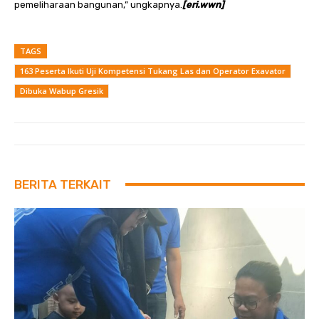
pemeliharaan bangunan,” ungkapnya.
[eri.wwn]
TAGS
163 Peserta Ikuti Uji Kompetensi Tukang Las dan Operator Exavator
Dibuka Wabup Gresik
BERITA TERKAIT