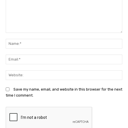
Comment:
N
Em
We
Save my name, email, and website in this browser for the next
time I comment.