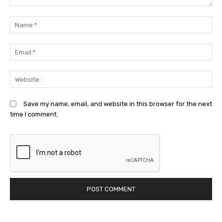
Comment:
N
Em
We
Save my name, email, and website in this browser for the next
time I comment.