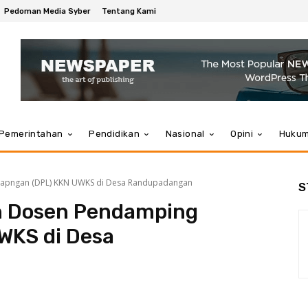
Pedoman Media Syber
Tentang Kami
Pemerintahan
Pendidikan
Nasional
Opini
Huku
apngan (DPL) KKN UWKS di Desa Randupadangan
S
n Dosen Pendamping
WKS di Desa