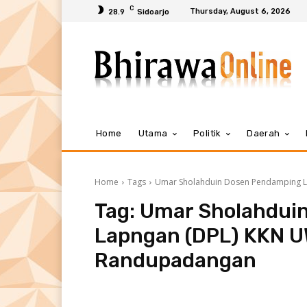
C
Thursday, August 6, 2026
28.9
Sidoarjo
Home
Utama
Politik
Daerah
Home
Tags
Umar Sholahduin Dosen Pendamping L
Tag:
Umar Sholahdui
Lapngan (DPL) KKN U
Randupadangan