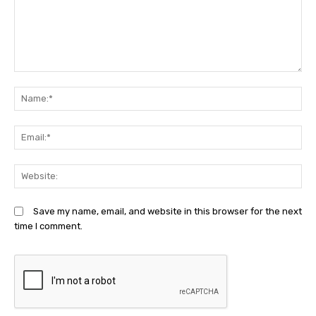
Comment:
N
Em
We
Save my name, email, and website in this browser for the next
time I comment.