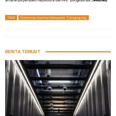
antaranya penyakit hepatitis B dan HIV,” pungkasnya. (
wed.hel)
TAGS
Puskesmas Kauman Kabupaten Tulungagung.
BERITA TERKAIT