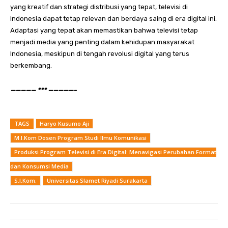
yang kreatif dan strategi distribusi yang tepat, televisi di
Indonesia dapat tetap relevan dan berdaya saing di era digital ini.
Adaptasi yang tepat akan memastikan bahwa televisi tetap
menjadi media yang penting dalam kehidupan masyarakat
Indonesia, meskipun di tengah revolusi digital yang terus
berkembang.
————— *** —————-
TAGS
Haryo Kusumo Aji
M.I.Kom Dosen Program Studi Ilmu Komunikasi
Produksi Program Televisi di Era Digital: Menavigasi Perubahan Format
dan Konsumsi Media
S.I.Kom.
Universitas Slamet Riyadi Surakarta