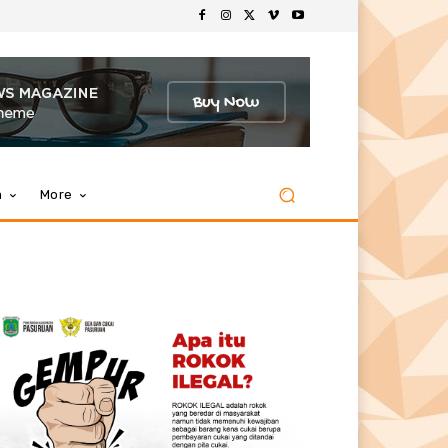
m
More