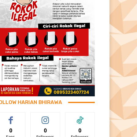
OLLOW HARIAN BHIRAWA
0
0
0
Fans
Followers
Followers