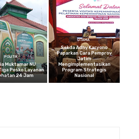
UTAMA
Sekda Adhy Karyono
Paparkan Cara Pemprov
POLITIK
Jatim
tia Muktamar NU
Mengimplementasikan
Tiga Posko Layanan
Program Strategis
ehatan 24 Jam
Nasional