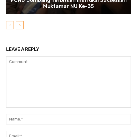
Muktamar NU Ke-35
LEAVE A REPLY
Comment:
N
Em