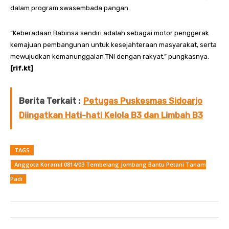
dalam program swasembada pangan.
“Keberadaan Babinsa sendiri adalah sebagai motor penggerak
kemajuan pembangunan untuk kesejahteraan masyarakat, serta
mewujudkan kemanunggalan TNI dengan rakyat,” pungkasnya.
[rif.kt]
Berita Terkait :
Petugas Puskesmas Sidoarjo
Diingatkan Hati-hati Kelola B3 dan Limbah B3
TAGS
Anggota Koramil 0814/03 Tembelang Jombang Bantu Petani Tanam
Padi