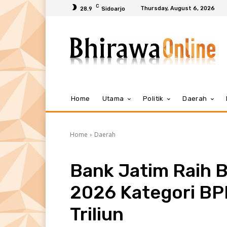
C
Thursday, August 6, 2026
28.9
Sidoarjo
Home
Utama
Politik
Daerah
Home
Daerah
Bank Jatim Raih B
2026 Kategori BP
Triliun