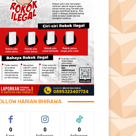
OLLOW HARIAN BHIRAWA
0
0
0
Fans
Followers
Followers