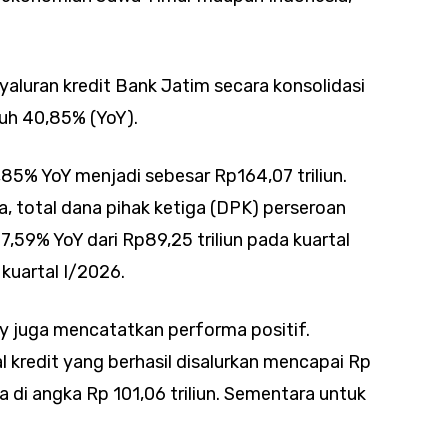
aluran kredit Bank Jatim secara konsolidasi
buh 40,85% (YoY).
85% YoY menjadi sebesar Rp164,07 triliun.
, total dana pihak ketiga (DPK) perseroan
59% YoY dari Rp89,25 triliun pada kuartal
kuartal I/2026.
nly juga mencatatkan performa positif.
l kredit yang berhasil disalurkan mencapai Rp
a di angka Rp 101,06 triliun. Sementara untuk