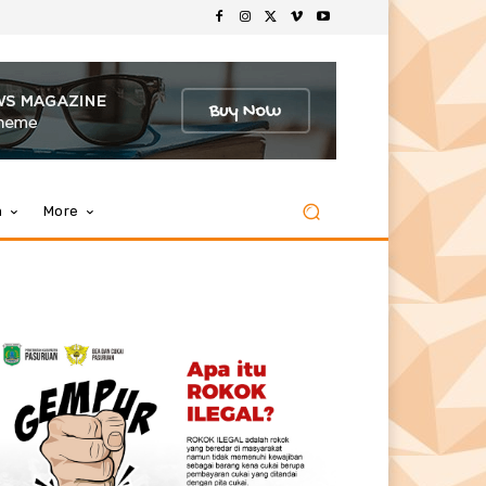
m
More