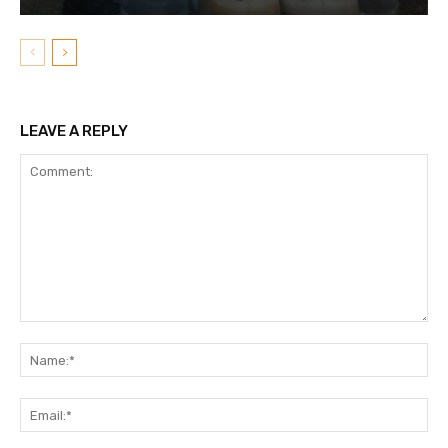
LEAVE A REPLY
Comment:
N
Em