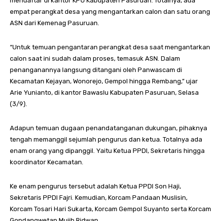
mendaftar di kantor KPU Kabupaten Pasuruan. Totalnya, ada
empat perangkat desa yang mengantarkan calon dan satu orang
ASN dari Kemenag Pasuruan.
“Untuk temuan pengantaran perangkat desa saat mengantarkan
calon saat ini sudah dalam proses, temasuk ASN. Dalam
penanganannya langsung ditangani oleh Panwascam di
Kecamatan Kejayan, Wonorejo, Gempol hingga Rembang,” ujar
Arie Yunianto, di kantor Bawaslu Kabupaten Pasuruan, Selasa
(3/9).
Adapun temuan dugaan penandatanganan dukungan, pihaknya
tengah memanggil sejumlah pengurus dan ketua. Totalnya ada
enam orang yang dipanggil. Yaitu Ketua PPDI, Sekretaris hingga
koordinator Kecamatan.
Ke enam pengurus tersebut adalah Ketua PPDI Son Haji,
Sekretaris PPDI Fajri. Kemudian, Korcam Pandaan Muslisin,
Korcam Tosari Hari Sukarta, Korcam Gempol Suyanto serta Korcam
Gondangwetan Mujib Ridwan.