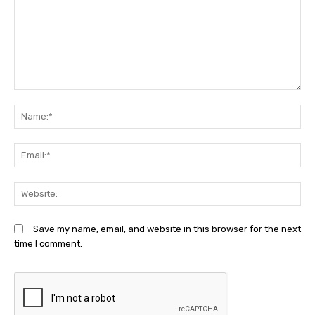
Comment:
N
Em
We
Save my name, email, and website in this browser for the next
time I comment.