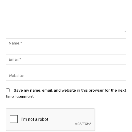
Comment:
N
Em
We
Save my name, email, and website in this browser for the next
time I comment.