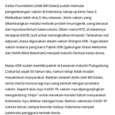
Gates Foundation (milik Bill Gates) sudah memulai
pengembangan vaksin di Indonesia, tahap uji klinis fase 3.
Melibatkan lebih drai 2 ribu relawan. Jenis vaksin yang
dikembangkan melalui metode protein imunogenik, yang berasal
dari mycobacterium tuberculosis. Diberi nama M72, di dalamnya
terdapat AS01E (zat untuk meningkatkan khasiat). Tambahan zat
adjuvan, biasa digunakan dalam vaksin Shingrix GSK. Juga dalam
vaksin malaria yang baru Pabrik GSK (gabungan Glaxo Wellcome
dan Smith Kline Beecham) menjadi industri farmasi kelas dunia.
Walau GSK sudah memiliki pabrik di kawasan industri Pulogadung
(Jakarta) sejak 50 tahun lalu, namun tetap tidak mudah
meyakinkan masyarakat. Bahkan setelah dirilis oleh Bill Gates,
serta-merta muncul lagi isyu yang berkait dengan produksi
vaksin. Seperti dulu isyu CoViD-19, vaksin-nya dipergunjingkan
mengandung “chips” untuk merekam kondisi tubuh masyarakat
Indonesia. Isyu ditebar sebagai hoax. Namun vaksinasi CoViD-19
sukses besar, sampai booster kedua. Indonesia menjadi
salahsatu pengguna terbaik dunia.