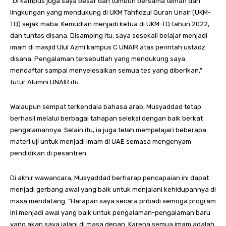
“Di kampus juga saya besar dan tumbuh bersama teman dan
lingkungan yang mendukung di UKM Tahfidzul Quran Unair (UKM-
TQ) sejak maba. Kemudian menjadi ketua di UKM-TQ tahun 2022,
dan tuntas disana. Disamping itu, saya sesekali belajar menjadi
imam di masjid Ulul Azmi kampus C UNAIR atas perintah ustadz
disana. Pengalaman tersebutlah yang mendukung saya
mendaftar sampai menyelesaikan semua tes yang diberikan,”
tutur Alumni UNAIR itu.
Walaupun sempat terkendala bahasa arab, Musyaddad tetap
berhasil melalui berbagai tahapan seleksi dengan baik berkat
pengalamannya. Selain itu, ia juga telah mempelajari beberapa
materi uji untuk menjadi imam di UAE semasa mengenyam
pendidikan di pesantren.
Di akhir wawancara, Musyaddad berharap pencapaian ini dapat
menjadi gerbang awal yang baik untuk menjalani kehidupannya di
masa mendatang. “Harapan saya secara pribadi semoga program
ini menjadi awal yang baik untuk pengalaman-pengalaman baru
yang akan saya jalani di masa depan. Karena semua imam adalah