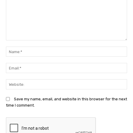
Comment:
N
Em
We
Save my name, email, and website in this browser for the next
time I comment.