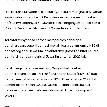
pengetahuan fiqh dan khutbah dalam bahasa arab.
Diceritakan Musyaddad, sebelumnya ia mulai menghafal Al-Quran
sejak duduk di bangku SD. Kemudian, ia berhasil menuntaskan
hafalannya sebanyak 30 Juz ketika ia mengenyam pendidikan di
Pondok Pesantren Madrasatul Quran Tebuireng Jombang.
Tercatat Musyaddad pernah memperoleh beberapa
penghargaan, seperti berhasil meraih juara dalam lomba MTQ di
tingkat regional Jawa Timur diantaranya juara tiga hifdzil quran
dan tafsir bahasa inggris di Jawa Timur tahun 2023 lalu.
Sejak menjadi mahasiswa baru, Musyaddad turut aktif
berkecimpung dalam UKM Tahfidzul Quran UNAIR (UKM-TQ) dan
pernah menjabat sebagai ketua UKM-TQ pada tahun 2022. Tak
sampai disitu, alumni SASING UNAIR itu juga beberapa kali
berkesempatan menjadi imam di masjid Ulul Azmi Kampus C
UNAIR.