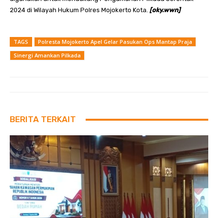
2024 di Wilayah Hukum Polres Mojokerto Kota.
[oky.wwn]
TAGS
Polresta Mojokerto Apel Gelar Pasukan Ops Mantap Praja
Sinergi Amankan Pilkada
BERITA TERKAIT