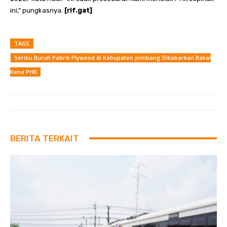
ini,” pungkasnya.
[rif.gat]
TAGS
Seribu Buruh Pabrik Plywood di Kabupaten Jombang Dikabarkan Bakal
Kena PHK
BERITA TERKAIT