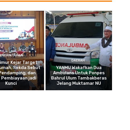
EMERINTAHAN
DAERAH
imur Kejar Target
umah, Sekda Sebut
YANMU Wakafkan Dua
 Pendamping, dan
Ambulans Untuk Ponpes
 Pembiayaan jadi
Bahrul Ulum Tambakberas
Kunci
Jelang Muktamar NU