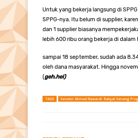
Untuk yang bekerja langsung di SPPG it
SPPG-nya. Itu belum di supplier, kar
dan 1 supplier biasanya mempekerjaka
lebih 600 ribu orang bekerja di dala
sampai 18 september, sudah ada 8.34
oleh dana masyarakat. Hingga novem
(
geh.hel)
TAGS
Senator Ahmad Nawardi: Rakyat Senang Pro