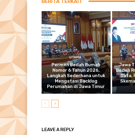
BERITA TERKAIT
UTAMA
P
Permen Bedah Rumah
Jawa T
Nomor 6 Tahun 2026,
Bedah R
Langkah Sederhana untuk
Data,
Mengatasi Backlog
Skema
Perumahan di Jawa Timur
LEAVE A REPLY