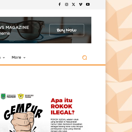
m
More