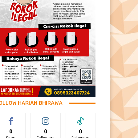
OLLOW HARIAN BHIRAWA
0
0
0
Fans
Followers
Followers