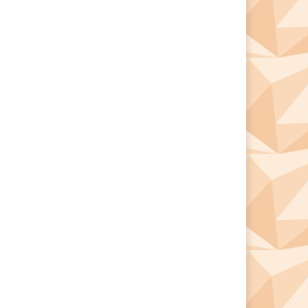
*
*
e: