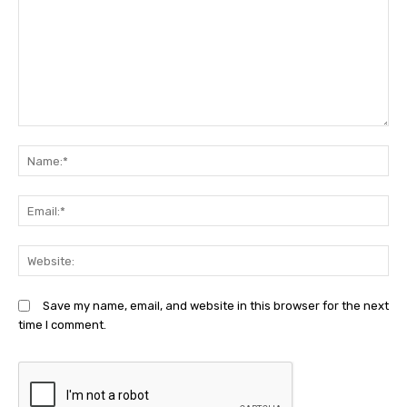
Comment:
N
Em
We
Save my name, email, and website in this browser for the next
time I comment.