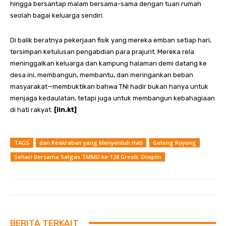
hingga bersantap malam bersama-sama dengan tuan rumah
seolah bagai keluarga sendiri.
Di balik beratnya pekerjaan fisik yang mereka emban setiap hari,
tersimpan ketulusan pengabdian para prajurit. Mereka rela
meninggalkan keluarga dan kampung halaman demi datang ke
desa ini, membangun, membantu, dan meringankan beban
masyarakat—membuktikan bahwa TNI hadir bukan hanya untuk
menjaga kedaulatan, tetapi juga untuk membangun kebahagiaan
di hati rakyat.
[iin.kt]
TAGS
dan Keakraban yang Menyentuh Hati
Gotong Royong
Sehari Bersama Satgas TMMD ke-128 Gresik: Disiplin
BERITA TERKAIT