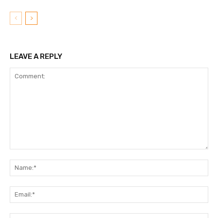
LEAVE A REPLY
Comment:
N
Em
We