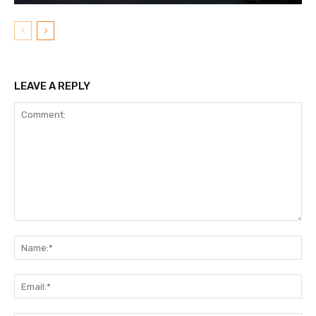
LEAVE A REPLY
Comment:
N
Em