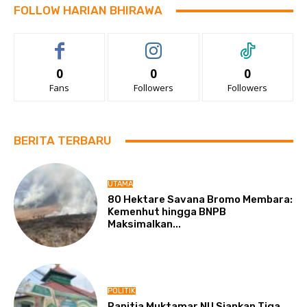
FOLLOW HARIAN BHIRAWA
0
0
0
Fans
Followers
Followers
BERITA TERBARU
UTAMA
80 Hektare Savana Bromo Membara:
Kemenhut hingga BNPB
Maksimalkan...
POLITIK
Panitia Muktamar NU Siapkan Tiga