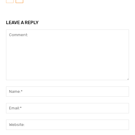
LEAVE A REPLY
Comment:
N
Em
We