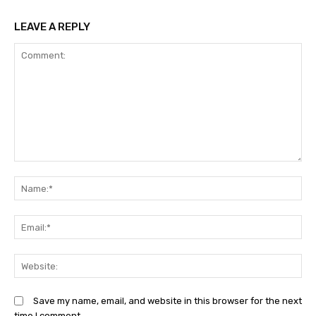
LEAVE A REPLY
Comment:
N
Em
We
Save my name, email, and website in this browser for the next
time I comment.