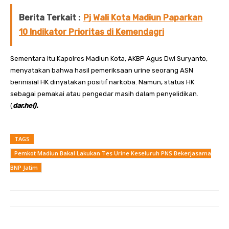
Berita Terkait :
Pj Wali Kota Madiun Paparkan
10 Indikator Prioritas di Kemendagri
Sementara itu Kapolres Madiun Kota, AKBP Agus Dwi Suryanto,
menyatakan bahwa hasil pemeriksaan urine seorang ASN
berinisial HK dinyatakan positif narkoba. Namun, status HK
sebagai pemakai atau pengedar masih dalam penyelidikan.
(
dar.hel).
TAGS
Pemkot Madiun Bakal Lakukan Tes Urine Keseluruh PNS Bekerjasama
BNP Jatim