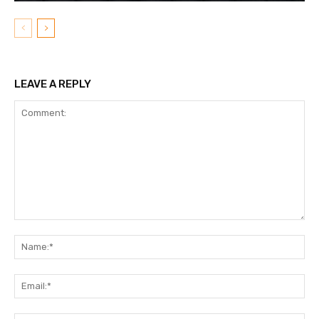
LEAVE A REPLY
Comment:
N
Em